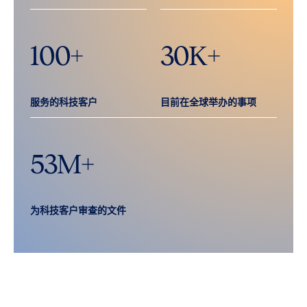
100
+
30
K+
服务的科技客户
目前在全球举办的事项
53
M+
为科技客户审查的文件