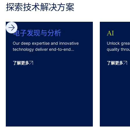
探索技术解决方案
电子发现与分析
AI
Our deep expertise and innovative
Unlock grea
technology deliver end-to-end
quality thr
services with predictable costs and
technologist
effective outcomes.
blend of AI
了解更多
了解更多
Review) and
Active Learn
methodologi