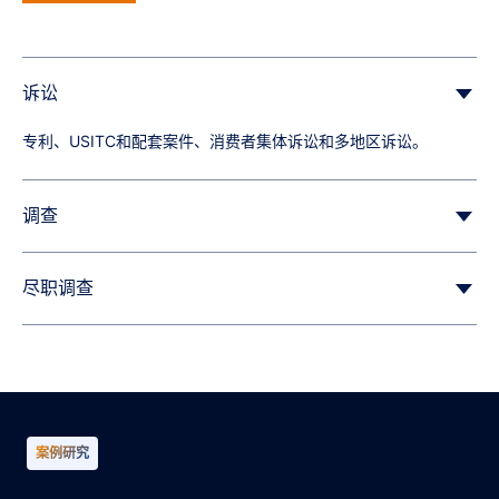
诉讼
专利、USITC和配套案件、消费者集体诉讼和多地区诉讼。
调查
尽职调查
并购收购风险、Hart-Scott-Rodino、TFEU（第101和102条）、
跨境交易和离职员工协议。
案例研究