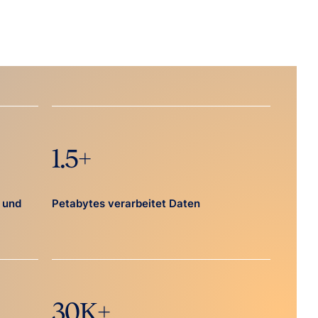
1.5
+
 und
Petabytes verarbeitet Daten
30
K+