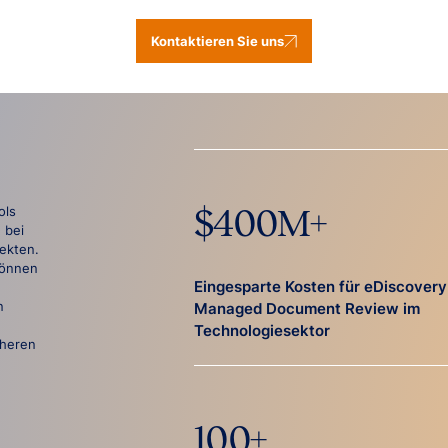
Kontaktieren Sie uns
ols
$
400
M+
 bei
jekten.
können
Eingesparte Kosten für eDiscovery
n
Managed Document Review im
Technologiesektor
cheren
100
+