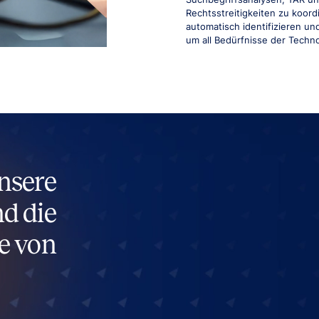
Rechtsstreitigkeiten zu koord
automatisch identifizieren u
um all Bedürfnisse der Techn
nsere
d die
e von