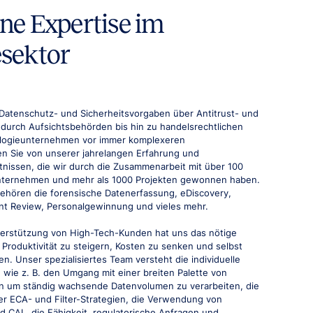
e Expertise im
sektor
Datenschutz- und Sicherheitsvorgaben über Antitrust- und
urch Aufsichtsbehörden bis hin zu handelsrechtlichen
nologieunternehmen vor immer komplexeren
en Sie von unserer jahrelangen Erfahrung und
nissen, die wir durch die Zusammenarbeit mit über 100
nternehmen und mehr als 1000 Projekten gewonnen haben.
hören die forensische Datenerfassung, eDiscovery,
nt Review, Personalgewinnung und vieles mehr.
terstützung von High-Tech-Kunden hat uns das nötige
Produktivität zu steigern, Kosten zu senken und selbst
ten. Unser spezialisiertes Team versteht die individuelle
 wie z. B. den Umgang mit einer breiten Palette von
en um ständig wachsende Datenvolumen zu verarbeiten, die
r ECA- und Filter-Strategien, die Verwendung von
d CAL, die Fähigkeit, regulatorische Anfragen und