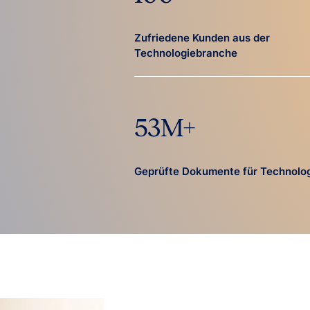
Zufriedene Kunden aus der
Technologiebranche
53
M+
Geprüfte Dokumente für Technolo