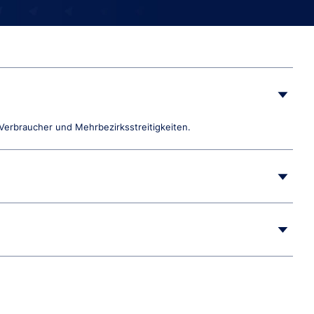
Verbraucher und Mehrbezirksstreitigkeiten.
01 und 102), grenzüberschreitende Transaktionen und Protokoll