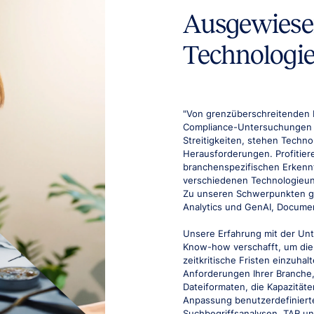
Ausgewiesen
Technologie
"Von grenzüberschreitenden 
Compliance-Untersuchungen d
Streitigkeiten, stehen Tech
Herausforderungen. Profitier
branchenspezifischen Erkennt
verschiedenen Technologieu
Zu unseren Schwerpunkten ge
Analytics und GenAI, Docume
Unsere Erfahrung mit der Un
Know-how verschafft, um die 
zeitkritische Fristen einzuhal
Anforderungen Ihrer Branche,
Dateiformaten, die Kapazität
Anpassung benutzerdefinierte
Suchbegriffsanalysen, TAR un