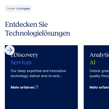
Unser Lösungen
Entdecken Sie
Technologielösungen
eDiscovery
Analyti
Services
AI
Our deep expertise and innovative
Unlock grea
technology deliver end-to-end
quality thr
services with predictable costs and
technologist
effective outcomes.
blend of AI
Mehr erfahren
Mehr erfah
Review) and
Active Learn
methodologi