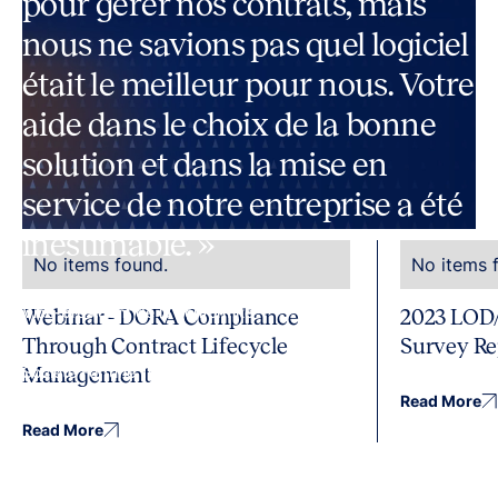
pour gérer nos contrats, mais
nous ne savions pas quel logiciel
était le meilleur pour nous. Votre
aide dans le choix de la bonne
solution et dans la mise en
Dernières informations
service de notre entreprise a été
inestimable. »
No items found.
No items 
Vice-président de la conformité
Webinar - DORA Compliance
2023 LOD/
Through Contract Lifecycle
Survey Re
Société Fortune 100
Management
Read More
Read More