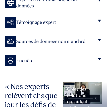
données
Témoignage expert
Sources de données non standard
Enquêtes
Qu'il s'agisse d'une enquête interne ou d'une réponse à une
agence ou à une partie externe, nous vous guidons à travers
des stratégies de réduction des risques.
« Nos experts
Créer des
relèvent chaque
solutions
qui aident
jour les défis de