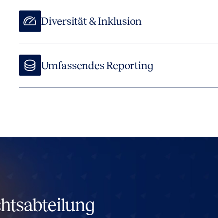
Diversität & Inklusion
Umfassendes Reporting
Anpassbare Dashboards bieten Echtzeit-Einblicke in säm
Leistungen externer Kanzleien, Kostentrends und optim
chtsabteilung