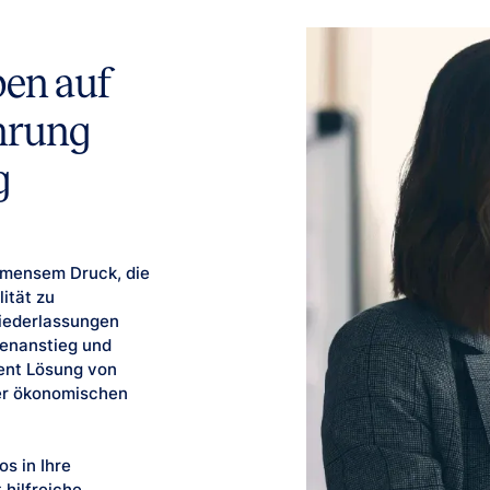
ben auf
ahrung
g
mmensem Druck, die
lität zu
iederlassungen
tenanstieg und
ent Lösung von
der ökonomischen
s in Ihre