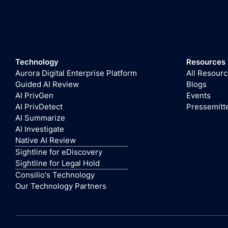
Technology
Resources
Aurora Digital Enterprise Platform
All Resour
Guided AI Review
Blogs
AI PrivGen
Events
AI PrivDetect
Pressemitt
AI Summarize
AI Investigate
Native AI Review
Sightline for eDiscovery
Sightline for Legal Hold
Consilio's Technology
Our Technology Partners