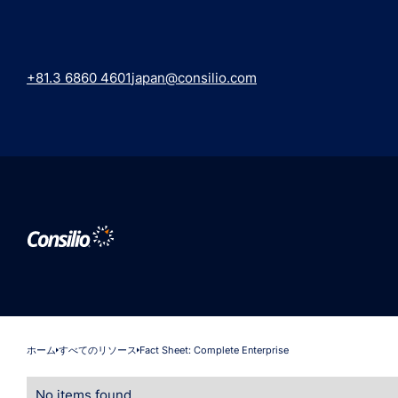
+81.3 6860 4601
japan@consilio.com
ホーム
すべてのリソース
Fact Sheet: Complete Enterprise
No items found.