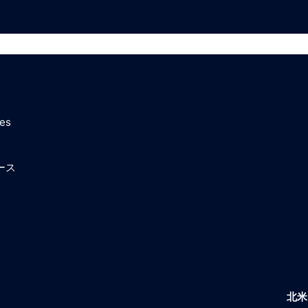
ces
ース
北米