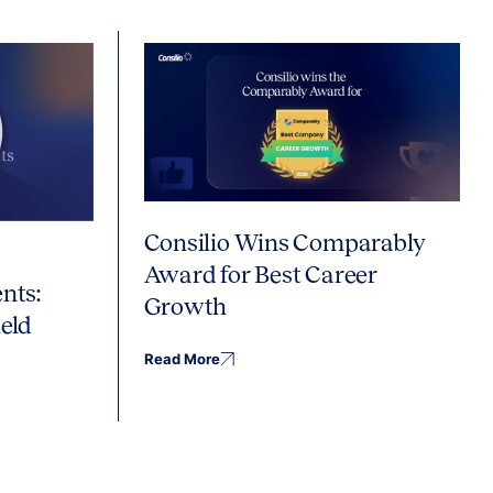
Consilio Wins Comparably
Award for Best Career
nts:
Growth
eld
Read More