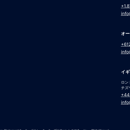
+1.8
info
オー
+61
info
イギ
ロンド
チズ
+44 
info