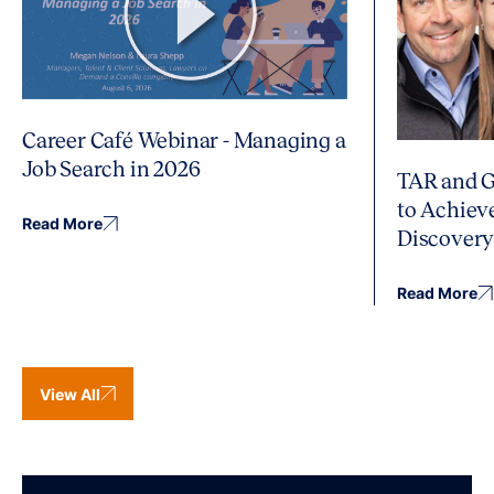
Career Café Webinar - Managing a
Job Search in 2026
TAR and G
to Achiev
Read More
Discover
Read More
View All