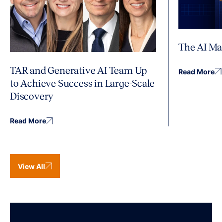
The AI Ma
TAR and Generative AI Team Up
Read More
to Achieve Success in Large-Scale
Discovery
Read More
View All