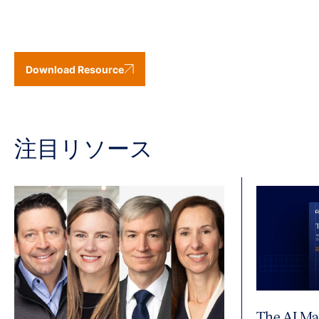
Download Resource
注目リソース
The AI Ma