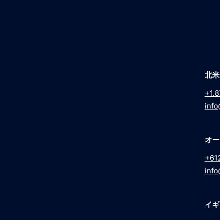
北米
+1.8
info
オー
+61
info
イギ