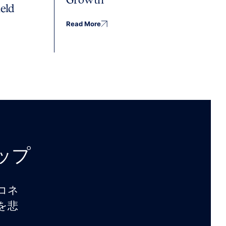
eld
Read More
アップ
コネ
を悲