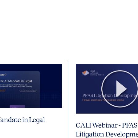
andate in Legal
CALI Webinar - PFAS
Litigation Developme