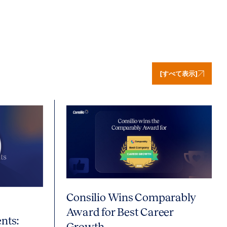
[すべて表示]
Consilio Wins Comparably
Award for Best Career
nts:
Growth