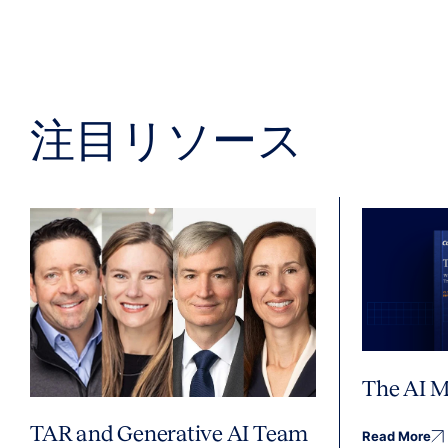
注目リソース
The AI M
TAR and Generative AI Team
Read More