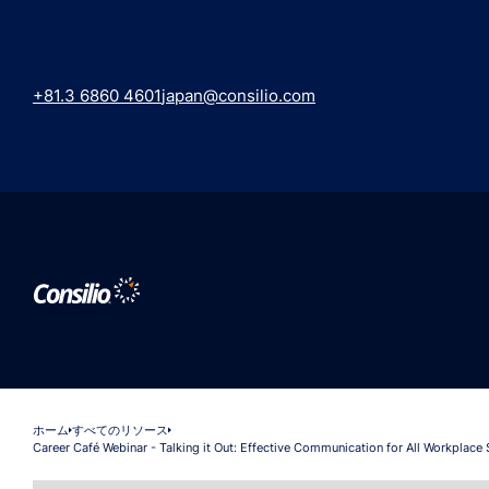
+81.3 6860 4601
japan@consilio.com
ホーム
すべてのリソース
Career Café Webinar - Talking it Out: Effective Communication for All Workplace 